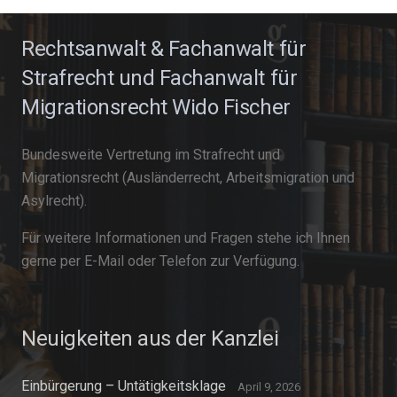
Rechtsanwalt & Fachanwalt für
Strafrecht und Fachanwalt für
Migrationsrecht Wido Fischer
Bundesweite Vertretung im Strafrecht und
Migrationsrecht (Ausländerrecht, Arbeitsmigration und
Asylrecht).
Für weitere Informationen und Fragen stehe ich Ihnen
gerne per E-Mail oder Telefon zur Verfügung.
Neuigkeiten aus der Kanzlei
Einbürgerung – Untätigkeitsklage
April 9, 2026